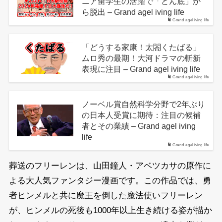
ニア留学生の活躍で「どん底」か
ら脱出 – Grand agel iving life
Grand agel iving life
「どうする家康！太閤くたばる」
ムロ秀の最期！大河ドラマの斬新
表現に注目 – Grand agel iving life
Grand agel iving life
ノーベル賞自然科学分野で2年ぶり
の日本人受賞に期待：注目の候補
者とその業績 – Grand agel iving
life
Grand agel iving life
葬送のフリーレンは、山田鐘人・アベツカサの原作に
よる大人気ファンタジー漫画です。この作品では、勇
者ヒンメルと共に魔王を倒した魔法使いフリーレン
が、ヒンメルの死後も1000年以上生き続ける姿が描か