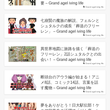
要 – Grand agel iving life
Grand agel iving life
七崩賢の魔族の解説、フェルンと
シュタルクの成長「葬送のフリー
レン」 – Grand agel iving life
Grand agel iving life
異世界地図に旅路を描く「葬送の
フリーレン」2話シュタルクとの出
会い！ – Grand agel iving life
Grand agel iving life
断頭台のアウラ編が始まる！アニ
メ8話、コミック14話、言葉を話
す魔物 – Grand agel iving life
Grand agel iving life
夢をありがとう！日大駅伝部！ケ