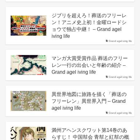
ジブリを超えろ！葬送のフリーレ
ン！アニメ史上初！金曜ロードシ
ョウで独占中継！ – Grand agel
iving life
Grand agel iving life
マンガ大賞受賞作品 葬送のフリー
レン一行の出会いと年齢の紹介 –
Grand agel iving life
Grand agel iving life
異世界地図に旅路を描く「葬送の
フリーレン」異世界入門 – Grand
agel iving life
Grand agel iving life
満州アヘンスクワット第14巻のあ
らすじ！ 中国幇会 青幇と紅幇の概