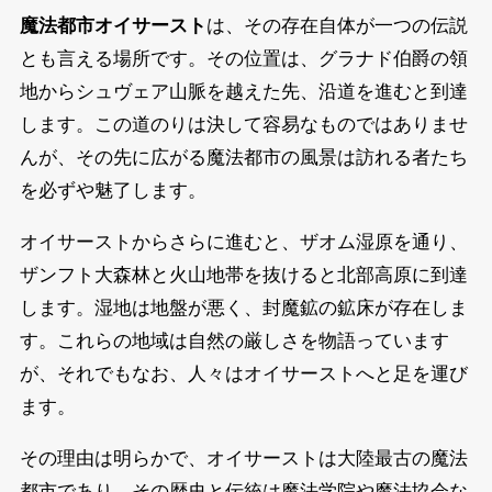
魔法都市オイサースト
は、その存在自体が一つの伝説
とも言える場所です。その位置は、グラナド伯爵の領
地からシュヴェア山脈を越えた先、沿道を進むと到達
します。この道のりは決して容易なものではありませ
んが、その先に広がる魔法都市の風景は訪れる者たち
を必ずや魅了します。
オイサーストからさらに進むと、ザオム湿原を通り、
ザンフト大森林と火山地帯を抜けると北部高原に到達
します。湿地は地盤が悪く、封魔鉱の鉱床が存在しま
す。これらの地域は自然の厳しさを物語っています
が、それでもなお、人々はオイサーストへと足を運び
ます。
その理由は明らかで、オイサーストは大陸最古の魔法
都市であり、その歴史と伝統は魔法学院や魔法協会な