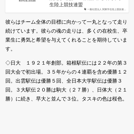
生陸上競技連盟
一般社団法人 関東学生陸上競技連…
彼らはチーム全体の目標に向かって一丸となって走り
続けています。彼らの魂の走りは、多くの在校生、卒
業生に勇気と希望を与えてくれることを期待していま
す。
◇日大 １９２１年創部。箱根駅伝には２２年の第３
回大会で初出場。３５年からの４連覇を含め優勝１２
回。出雲駅伝は優勝５回、全日本大学駅伝は優勝３
回。３大駅伝２０勝は駒大（２７勝）、日体大（２１
勝）に続き、早大と並んで３位。タスキの色は桜色。