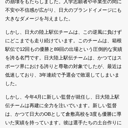
の崩壊をもたらしました。入学志願者や卒業生の間に
不安や不信感が広がり、日大のブランドイメージにも
大きなダメージを与えました。
しかし、日大の陸上駅伝チームは、この逆風に負けず
にどこまでも走り続けています。このチームは、箱根
駅伝で12回もの優勝と89回の出場という圧倒的な実績
を誇る名門です。日大陸上駅伝チームは、かつてはス
ポーツ界における誇りと尊敬の対象でしたが、最近は
低迷しており、3年連続で予選会で敗退してしまいま
した。
しかし、今年4月に新しい監督が就任し、日大陸上駅
伝チームは再建に全力を注いでいます。新しい監督
は、かつて日大のOBとして倉敷高校を3度も優勝に導
いた実績を持っています。彼は選手たちの土台作りに