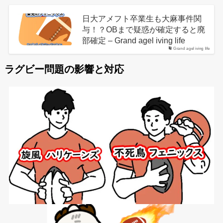
日大アメフト卒業生も大麻事件関
与！？OBまで疑惑が確定すると廃
部確定 – Grand agel iving life
Grand agel iving life
ラグビー問題の影響と対応