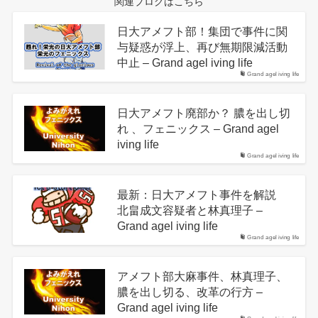
関連ブログはこちら
日大アメフト部！集団で事件に関
与疑惑が浮上、再び無期限減活動
中止 – Grand agel iving life
Grand agel iving life
日大アメフト廃部か？ 膿を出し切
れ 、フェニックス – Grand agel
iving life
Grand agel iving life
最新：日大アメフト事件を解説
北畠成文容疑者と林真理子 –
Grand agel iving life
Grand agel iving life
アメフト部大麻事件、林真理子、
膿を出し切る、改革の行方 –
Grand agel iving life