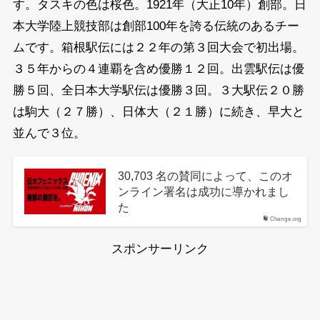
す。タスキの色は桜色。1921年（大正10年）創部。日
本大学陸上競技部は創部100年を誇る伝統のあるチー
ムです。箱根駅伝には２２年の第３回大会で初出場。
３５年からの４連覇を含め優勝１２回。出雲駅伝は優
勝５回、全日本大学駅伝は優勝３回。３大駅伝２０勝
は駒大（２７勝）、日体大（２１勝）に続き、早大と
並んで３位。
30,703 名の賛同によって、このオ
ンライン署名は成功に導かれまし
た
Change.org
スポンサーリンク