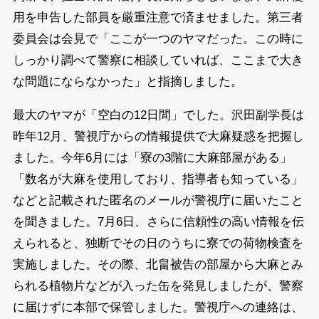
用を申告した部員を厳重注意で済ませました。第三者
委員会は会見で「ここが一つのヤマだった。この時に
しっかり調べて警察に相談していれば、ここまで大き
な問題にならなかった」と指摘しました。
最大のヤマが「空白の12日間」でした。沢田副学長は
昨年12月、警視庁からの情報提供で大麻疑惑を把握し
ました。今年6月には「寮の3階に大麻部屋がある」
「数名が大麻を使用しており、指導者も知っている」
などと記載された匿名のメールが警視庁に届いたこと
を聞きました。7月6日、さらに信頼性の高い情報を伝
えられると、独断でその日のうちに寮での荷物検査を
実施しました。その際、北畠被告の部屋から大麻とみ
られる植物片などが入った缶を発見しましたが、警察
に届けずに本部で保管しました。警視庁への連絡は、