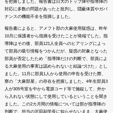
を把握しました。報告書は日大のトップ陣や指導陣の
対応に多数の問題があったと批判し、隠蔽体質やガバ
ナンスの機能不全を指摘しました。
報告書によると、アメフト部の大麻使用疑惑は、昨年
10月に保護者から指摘を受けたことが発端でした。指
導陣はその後、部員121人全員へのヒアリングによっ
て部員の吸引情報をつかんだが、疑惑の対象となった
部員が否定したため「指導陣だけの判断で、部員によ
る大麻使用の事実は認められないと結論づけた」とし
ました。11月に部員1人から使用の申告を受けた際、
寮の「大麻部屋」の存在を把握しました。4年生部員3
人が305号室を中から電源コード等で施錠して、外か
ら入れない状態にして使用しているということを聞き
ました。この2カ月間の情報については部が指導陣の
判断で、担当の沢田副学長に知らせないまま、大麻使