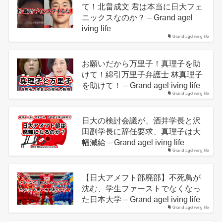
て！北畠成文 君は本当に日大フェ
ニックスなのか？ – Grand agel
iving life
Grand agel iving life
お願いだから万里子！真理子を助
けて！綿引万里子弁護士 林真理子
を助けて！ – Grand agel iving life
Grand agel iving life
日大の検討会議が、酒井学長と沢
田副学長に辞任要求、真理子は大
幅減給 – Grand agel iving life
Grand agel iving life
【日大アメフト部廃部】不死鳥が
沈む、学生ファーストでなくなっ
た日本大学 – Grand agel iving life
Grand agel iving life