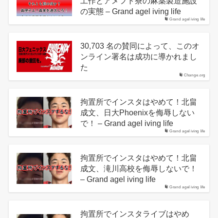
工作とアメフト寮の麻薬製造施設
の実態 – Grand agel iving life
Grand agel iving life
30,703 名の賛同によって、このオ
ンライン署名は成功に導かれまし
た
Change.org
拘置所でインスタはやめて！北畠
成文、日大Phoenixを侮辱しない
で！ – Grand agel iving life
Grand agel iving life
拘置所でインスタはやめて！北畠
成文、滝川高校を侮辱しないで！
– Grand agel iving life
Grand agel iving life
拘置所でインスタライブはやめ