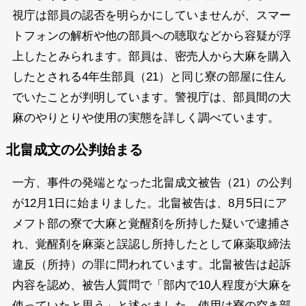
視庁は部員の認否を明らかにしていませんが、スマー
トフォンの解析や他の部員への聴取などから容疑が浮
上したとみられます。部員は、密売人から大麻を購入
したとされる4年生部員（21）と同じ寮の部屋に住ん
でいたことが判明しています。警視庁は、部員間の大
麻のやりとりや使用の実態を詳しく調べています。
北畠成文の公判始まる
一方、事件の発端となった北畠成文被告（21）の公判
が12月1日に始まりました。北畠被告は、8月5日にア
メフト部の寮で大麻と覚醒剤を所持した疑いで逮捕さ
れ、覚醒剤を麻薬と誤認し所持したとして麻薬取締法
違反（所持）の罪に問われています。北畠被告は起訴
内容を認め、被告人質問で「部内で10人程度が大麻を
使っていたと思う」と述べました。使用は寮の空き部