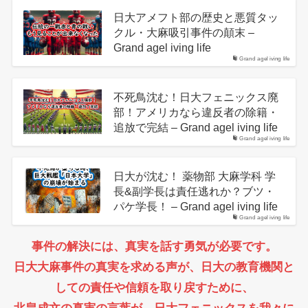
日大アメフト部の歴史と悪質タッ
クル・大麻吸引事件の顛末 –
Grand agel iving life
Grand agel iving life
不死鳥沈む！日大フェニックス廃
部！アメリカなら違反者の除籍・
追放で完結 – Grand agel iving life
Grand agel iving life
日大が沈む！ 薬物部 大麻学科 学
長&副学長は責任逃れか？ブツ・
パケ学長！ – Grand agel iving life
Grand agel iving life
事件の解決には、真実を話す勇気が必要です。
日大大麻事件の真実を求める声が、日大の教育機関と
しての責任や信頼を取り戻すために、