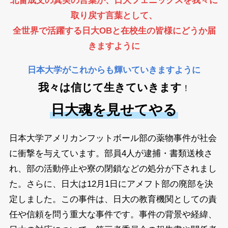
北畠成文の真実の言葉が、日大フェニックスを我々に
取り戻す言葉として、
全世界で活躍する日大OBと在校生の皆様にどうか届
きますように
日本大学がこれからも輝いていきますように
我々は信じて生きていきます
！
日大魂を見せてやる
日本大学アメリカンフットボール部の薬物事件が社会
に衝撃を与えています。部員4人が逮捕・書類送検さ
れ、部の活動停止や寮の閉鎖などの処分が下されまし
た。さらに、日大は12月1日にアメフト部の廃部を決
定しました。この事件は、日大の教育機関としての責
任や信頼を問う重大な事件です。事件の背景や経緯、