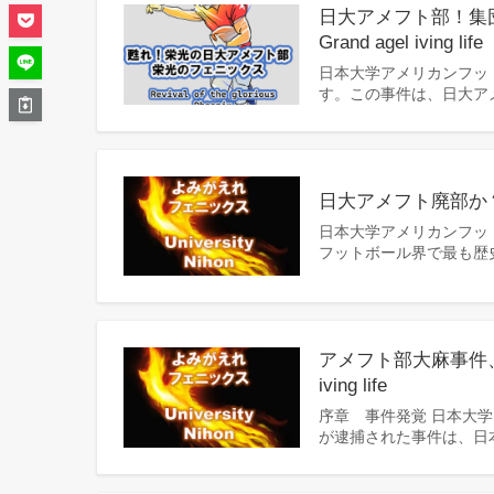
日大アメフト部！集
Grand agel iving life
日本大学アメリカンフッ
す。この事件は、日大ア
日大アメフト廃部か？ 膿を
日本大学アメリカンフッ
フットボール界で最も歴
アメフト部大麻事件、林
iving life
序章 事件発覚 日本大
が逮捕された事件は、日