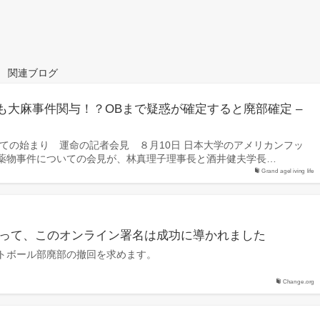
関連ブログ
も大麻事件関与！？OBまで疑惑が確定すると廃部確定 –
べての始まり 運命の記者会見 ８月10日 日本大学のアメリカンフッ
薬物事件についての会見が、林真理子理事長と酒井健夫学長…
Grand agel iving life
同によって、このオンライン署名は成功に導かれました
トボール部廃部の撤回を求めます。
Change.org