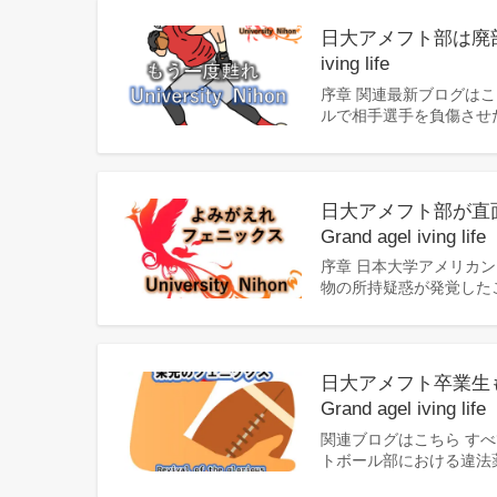
日大アメフト部は廃部に
iving life
序章 関連最新ブログはこ
ルで相手選手を負傷させ
日大アメフト部が直
Grand agel iving life
序章 日本大学アメリカン
物の所持疑惑が発覚した
日大アメフト卒業生
Grand agel iving life
関連ブログはこちら す
トボール部における違法