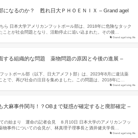
なるのか？ 甦れ日大ＰＨＯＥＮＩＸ – Grand agel
ちら 日本大学アメリカンフットボール部は、2018年に危険なタック
たことが社会問題となり、活動停止に追い込まれた。その後…
Grand agel iving life
面する組織的な問題 薬物問題の原因と今後の進展 –
フットボール部（以下、日大アメフト部）は、2023年8月に違法薬
ことで、再び社会の注目を集めました。この問題は、2018年に…
Grand agel iving life
も大麻事件関与！？OBまで疑惑が確定すると廃部確定 –
べての始まり 運命の記者会見 ８月10日 日本大学のアメリカンフッ
薬物事件についての会見が、林真理子理事長と酒井健夫学長…
Grand agel iving life