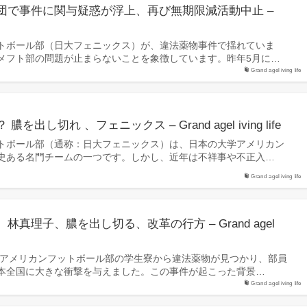
団で事件に関与疑惑が浮上、再び無期限減活動中止 –
トボール部（日大フェニックス）が、違法薬物事件で揺れていま
メフト部の問題が止まらないことを象徴しています。昨年5月に…
Grand agel iving life
出し切れ 、フェニックス – Grand agel iving life
トボール部（通称：日大フェニックス）は、日本の大学アメリカン
史ある名門チームの一つです。しかし、近年は不祥事や不正入…
Grand agel iving life
真理子、膿を出し切る、改革の行方 – Grand agel
学アメリカンフットボール部の学生寮から違法薬物が見つかり、部員
本全国に大きな衝撃を与えました。この事件が起こった背景…
Grand agel iving life