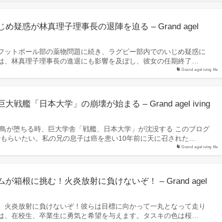
疑惑が林真理子理事長の退陣を迫る – Grand agel
フットボール部の薬物問題に続き、ラグビー部内でのいじめ疑惑に
は、林真理子理事長の進退にも影響を及ぼし、彼女の任期終了…
Grand agel iving life
艦「日本大学」の崩壊が始まる – Grand agel iving
死鳥が堕ちる時、巨大学舎「戦艦、日本大学」が沈没する このブログ
でもらいたい。私の兄の息子は癌を患い10年前に天に召された…
Grand agel iving life
箱根に挑む！火炎放射に負けないぞ！ – Grand agel
、火炎放射に負けないぞ！彼らは目標に向かって一丸となって走り
は、在校生、卒業生に勇気と希望を与えます。タスキの色は桜…