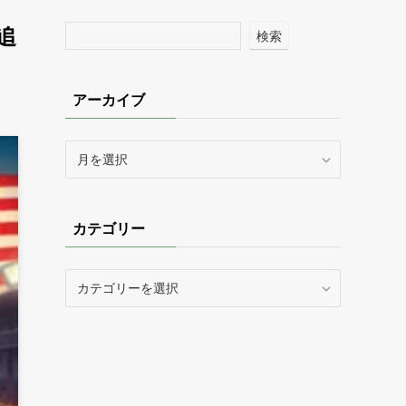
追
検索
アーカイブ
ア
ー
カ
イ
カテゴリー
ブ
カ
テ
ゴ
リ
ー