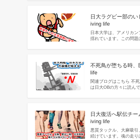
日大ラグビー部のいじめ
iving life
日本大学は、アメリカン
揺れています。この問題
不死鳥が堕ちる時、巨大戦
life
関連ブログはこちら 不
は日大OBの方々に読ん
日大復活へ駅伝チームが
iving life
悪質タックル、大麻吸引
続けています。魂の走り