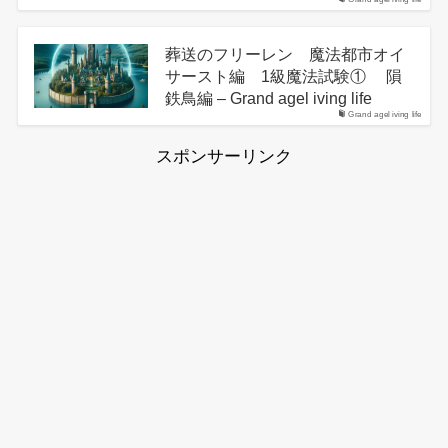
葬送のフリーレン 魔法都市オイ
サースト編 1級魔法試験① 隕
鉄鳥編 – Grand agel iving life
Grand agel iving life
スポンサーリンク