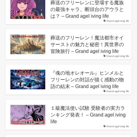
葬送のフリーレンに登場する魔族
の最強キャラ、断頭台のアウラと
は？ – Grand agel iving life
Grand agel iving life
葬送のフリーレン！魔法都市オイ
サーストの魅力と秘密！異世界の
冒険旅行 – Grand agel iving life
Grand agel iving life
『魂の地オレオール』ヒンメルと
フリーレンの対話が描く感動の物
語の結末 – Grand agel iving life
Grand agel iving life
１級魔法使い試験 受験者の実力ラ
ンキング発表！ – Grand agel iving
life
Grand agel iving life