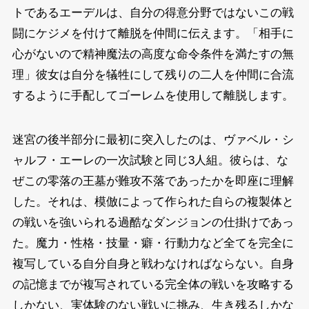
トであるエーデルは、自分の得意分野ではないこの戦
闘にケジメを付けて離脱を仲間に伝えます。「相手に
心がないので精神魔法の高度な命令条件を満たすの無
理」彼女は自分を犠牲にして残りの二人を仲間に合流
するように手配してゴーレムを使用して離脱します。
迷宮の後半部分に最初に突入したのは、ヴァベル・シ
ャルフ・エーレの一次試験と同じ3人組。彼らは、な
ぜこの零落の王墓が難攻不落であったかを即座に理解
した。それは、模倣によって作られた自らの複製体と
の戦いを強いられる過酷なダンジョンの仕掛けであっ
た。魔力・性格・技量・癖・行動力など全てを完全に
複写している自分自身と戦わなければならない。自身
の記憶までが複写されている完全体の戦いを攻略する
しかない、実体験のない戦いに挑み、生き残るしかな