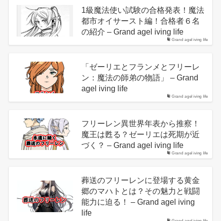
1級魔法使い試験の合格発表！魔法
都市オイサースト編！合格者６名
の紹介 – Grand agel iving life
Grand agel iving life
「ゼーリエとフランメとフリーレ
ン：魔法の師弟の物語」 – Grand
agel iving life
Grand agel iving life
フリーレン異世界年表から推察！
魔王は甦る？ゼーリエは死期が近
づく？ – Grand agel iving life
Grand agel iving life
葬送のフリーレンに登場する黄金
郷のマハトとは？その魅力と戦闘
能力に迫る！ – Grand agel iving
life
Grand agel iving life