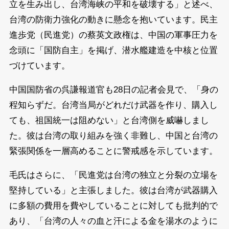
立を生み出し、台湾海峡の平和を破壊する」と述べ、
台湾の防衛力強化の動きに懸念を抱いています。民主
進歩党（民進党）の蔡英文政権は、中国の軍事圧力を
念頭に「国防自主」を掲げ、潜水艦建造を中核と位置
づけています。
中国国防省の呉謙報道官も28日の記者会見で、「身の
程知らずだ。台湾当局がどれだけ武器を作り、購入し
ても、祖国統一は阻めない」と台湾側を威嚇しまし
た。彼は台湾の取り組みを強く非難し、中国と台湾の
緊張関係を一層高めることに警戒感を示しています。
毛氏はさらに、「民進党は台湾の独立と分裂の立場を
堅持している」と主張しました。彼は台湾が武器購入
に多額の費用を費やしていることに対しても批判的で
あり、「台湾の人々の血と汗による金を湯水のように