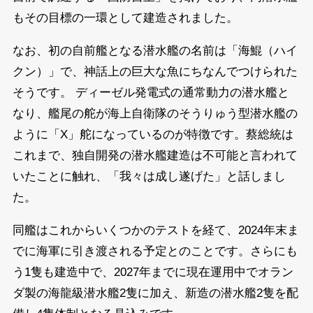
もその目標の一環として建造されました。
なお、初の自前艦となる潜水艦の名前は「海鯤（ハイ
クン）」で、神話上の巨大な魚にちなんでつけられた
そうです。 ディーゼル発電式の通常動力の潜水艦と
なり、艦尾の舵が海上自衛隊のそうりゅう型潜水艦の
ように「X」舵になっているのが特徴です。蔡総統は
これまで、独自開発の潜水艦建造は不可能と言われて
いたことに触れ、「我々は成し遂げた」と話しまし
た。
同艦はこれからいくつかのテストを経て、2024年末ま
でに海軍に引き渡される予定とのことです。さらにも
う1隻も建造中で、2027年までに現在運用中でオラン
ダ製の海龍級潜水艦2隻に加え、新造の潜水艦2隻を配