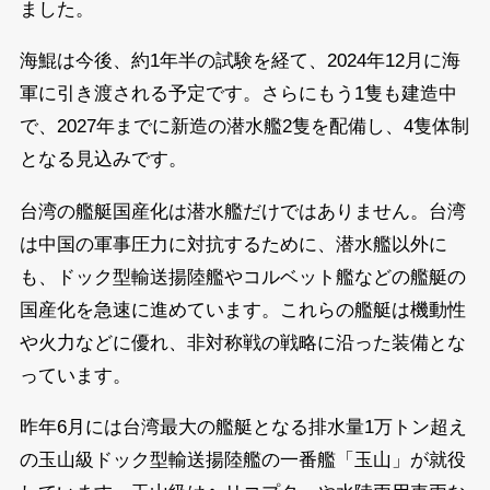
ました。
海鯤は今後、約1年半の試験を経て、2024年12月に海
軍に引き渡される予定です。さらにもう1隻も建造中
で、2027年までに新造の潜水艦2隻を配備し、4隻体制
となる見込みです。
台湾の艦艇国産化は潜水艦だけではありません。台湾
は中国の軍事圧力に対抗するために、潜水艦以外に
も、ドック型輸送揚陸艦やコルベット艦などの艦艇の
国産化を急速に進めています。これらの艦艇は機動性
や火力などに優れ、非対称戦の戦略に沿った装備とな
っています。
昨年6月には台湾最大の艦艇となる排水量1万トン超え
の玉山級ドック型輸送揚陸艦の一番艦「玉山」が就役