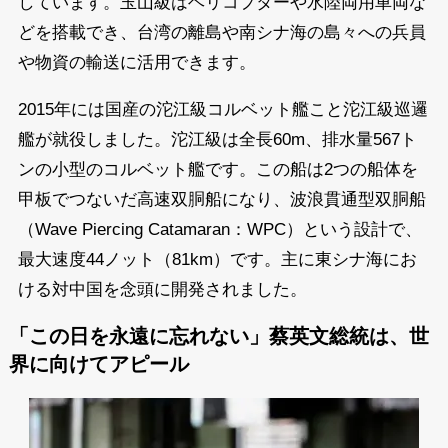
しています。玉山級はヘリコプターや水陸両用車両な
どを搭載でき、台湾の離島や南シナ海の島々への兵員
や物資の輸送に活用できます。
2015年には国産の沱江級コルベット艦こと沱江級巡邏
艦が就役しました。沱江級は全長60m、排水量567ト
ンの小型のコルベット艦です。この船は2つの船体を
甲板でつないだ高速双胴船になり、波浪貫通型双胴船
（Wave Piercing Catamaran：WPC）という設計で、
最大速度44ノット（81km）です。主に東シナ海にお
ける対中国を念頭に開発されました。
「この日を永遠に忘れない」
蔡英文総統は、世
界に向けて
アピール