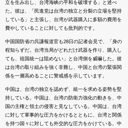
立を生み出し、台湾海峡の平和を破壊する」と述べ
た。彼は、「民進党は台湾の独立と分裂の立場を堅持
している」と主張し、台湾が武器購入に多額の費用を
費やしていることに対しても批判的です。
中国国防省の呉謙報道官も28日の記者会見で、「身の
程知らずだ。台湾当局がどれだけ武器を作り、購入し
ても、祖国統一は阻めない」と台湾側を威嚇した。彼
は台湾の取り組みを強く非難し、中国と台湾の緊張関
係を一層高めることに警戒感を示しています。
中国は、台湾の独立を認めず、統一を求める姿勢を堅
持している。中国は、台湾の防衛力強化の動きを、中
国の主権と領土の侵害と見なしている。中国は、台湾
に対して軍事的な圧力をかけるとともに、台湾と関係
を持つ国々に対しても外交的な圧力をかけている。中