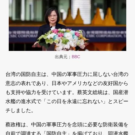
出典元；
BBC
台湾の国防自主は、中国の軍事圧力に屈しない台湾の
意志の表れであり、日本やアメリカなどの友好国から
も支持や協力を受けています。蔡英文総統は、国産潜
水艦の進水式で「この日を永遠に忘れない」とスピー
チしました。
蔡政権は、中国の軍事圧力を念頭に必要な防衛装備を
自前で調達する「国防自主」を掲げており、同潜水艦