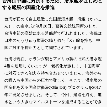
台湾は中国に対抗するため、潜水艦をはじめと
する艦艇の国産化を推進
台湾が初めて自主建造した国産潜水艦「海鯤（かいこ
ん）」の進水式が9月28日、蔡英文総統同席のもと、
台湾南部の高雄にある造船所で行われました。海鯤は
日本のそうりゅう型潜水艦と似た「X」舵を持ち、中
国に対する抑止力として期待されています。
台湾は現在、オランダ製とアメリカ製の旧式の潜水艦
4隻を運用していますが、老朽化が激しく、中国海軍
に対応できる能力を持ち合わせていません。海外から
の購入も中国からの圧力で難しく、そこで、潜水艦の
国産化を図る国産防衛潜水艦(IDS) プログラムを2017
年に発足させました。そして、今回、建造を終え、進
水という大きなマイルストーンを達成することができ