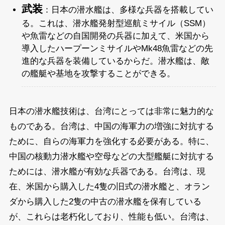
武装
：日本の潜水艦は、多様な兵器を搭載してい
る。これは、潜水艦発射型巡航ミサイル（SSM）
や魚雷などの自国開発の兵器に加えて、米国から
導入したハープーンミサイルやMk48魚雷などの先
進的な兵器を装備しているからだ。潜水艦は、敵
の艦艇や基地を攻撃することができる。
日本の潜水艦技術は、台湾にとっては非常に魅力的な
ものである。台湾は、中国の海軍力の増強に対抗する
ために、自らの海軍力を強化する必要がある。特に、
中国の核動力潜水艦や空母などの大型艦艇に対抗する
ためには、潜水艦が有効な兵器である。台湾は、現
在、米国から購入した4隻の旧式の潜水艦と、オラン
ダから購入した2隻の中古の潜水艦を保有している
が、これらは老朽化しており、性能も低い。台湾は、