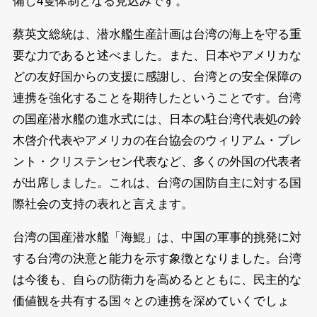
備し4隻体制となる見込みです。
蔡英文総統は、潜水艦生産計画は台湾の海上を守る重
要な力であると述べました。また、日本やアメリカな
どの友好国からの支援に感謝し、台湾との安全保障の
連携を強化することを期待したということです。台湾
の国産潜水艦の進水式には、日本の駐台湾代表処の鈴
木啓介代表やアメリカの在台協会のウィリアム・ブレ
ント・クリステンセン代表など、多くの外国の代表者
が出席しました。これは、台湾の国防自主に対する国
際社会の支持の表れと言えます。
台湾の国産潜水艦「海鯤」は、中国の軍事的挑発に対
する台湾の決意と能力を示す象徴となりました。台湾
は今後も、自らの防衛力を高めるとともに、民主的な
価値観を共有する国々との連携を深めていくでしょ